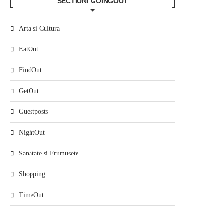
SECTIUNI GOINGOUT
Arta si Cultura
EatOut
FindOut
GetOut
Guestposts
NightOut
Sanatate si Frumusete
Shopping
TimeOut