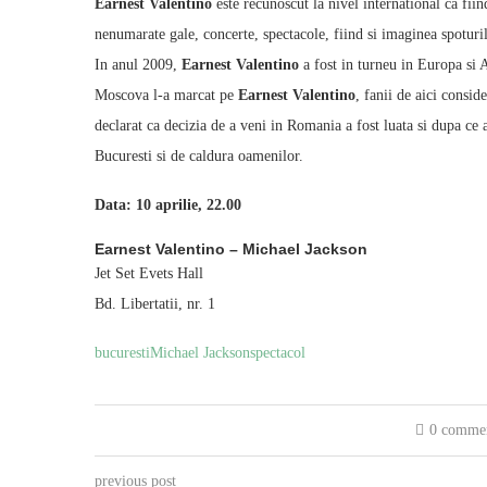
Earnest Valentino
este recunoscut la nivel international ca fiin
nenumarate gale, concerte, spectacole, fiind si imaginea spoturi
In anul 2009,
Earnest Valentino
a fost in turneu in Europa si 
Moscova l-a marcat pe
Earnest Valentino
, fanii de aici consid
declarat ca decizia de a veni in Romania a fost luata si dupa ce
Bucuresti si de caldura oamenilor.
Data: 10 aprilie, 22.00
Earnest Valentino – Michael Jackson
Jet Set Evets Hall
Bd. Libertatii, nr. 1
bucuresti
Michael Jackson
spectacol
0 comme
previous post