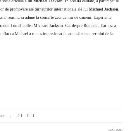
d sosia oficiala a lui
Michael Jackson
. In aceasta calitate, a participat la
lor de promovare ale turneurilor internationale ale lui
Michael Jackson
.
Asia, reusind sa adune la concerte zeci de mii de oameni. Experienta
erandu-l un al doilea
Michael Jackson
. Cat despre Romania, Earnest a
 a aflat ca Michael a ramas impresionat de atmosfera concertului de la
nts
0
next post