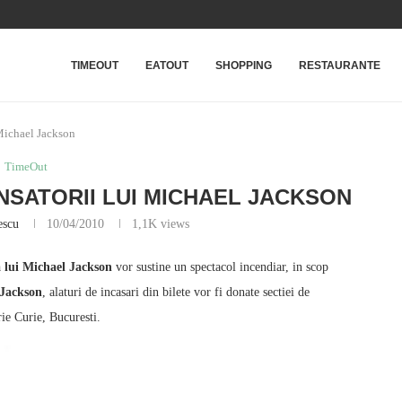
TIMEOUT
EATOUT
SHOPPING
RESTAURANTE
 Michael Jackson
TimeOut
NSATORII LUI MICHAEL JACKSON
escu
10/04/2010
1,1K
views
a lui Michael Jackson
vor sustine un spectacol incendiar, in scop
 Jackson
, alaturi de incasari din bilete vor fi donate sectiei de
rie Curie, Bucuresti.