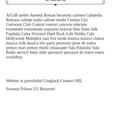
ArCuB
atelier
Ateneul Roman
bucuresti
cafenea
Cafepedia
Romana
calitate inalta
calitate medie
Cinema City
Cotroceni
Club Control
concert
concerte
educatie
eveniment
evenimente
expozitie
festival
film
filme
folk
Fundatia Calea Victoriei
Hard Rock Cafe
Hobby Cafe
Hollywood Multiplex
jazz
live
moda
muzica
muzica clasica
muzica folk
muzica live
party
petrecere
piese de teatru
preturi mari
preturi medii
restaurante
Sala Palatului
Sala
Radio
servicii bune
slide
spectacol
spectacol de teatru
teatru
workshop
Website in portofoliul Gongluck Connect SRL
Soseaua Polona 115 Bucuresti