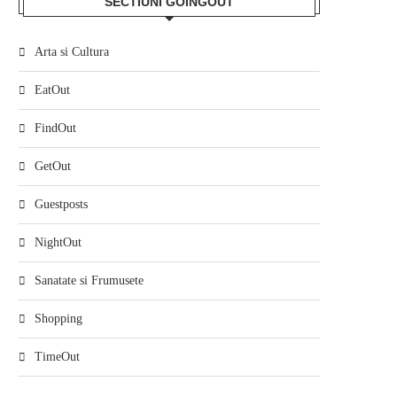
SECTIUNI GOINGOUT
Arta si Cultura
EatOut
FindOut
GetOut
Guestposts
NightOut
Sanatate si Frumusete
Shopping
TimeOut